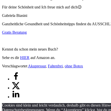
Für deine Schönheit und Ich freue mich auf dich😉
Gabriela Biasini
Ganzheitliche Gesundheit und Schönheitstipps findest du AUSSC
Gratis Beratung
Kennst du schon mein neues Buch?
Sehe es dir
HIER
auf Amazon an.
Verschlagwortet
Akupressur
,
Faltenfrei
,
ohne Botox
Cookies sind klein und leicht verdaulich, deshalb gibt es diesen Hinwe
Datenschutzbestimmungen. Wenn du “Akzeptieren” klickst, bist du m