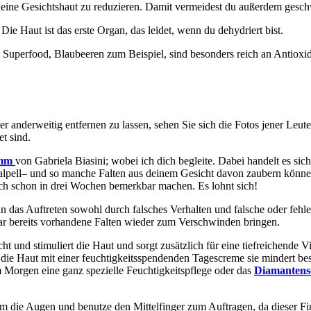
eine Gesichtshaut zu reduzieren. Damit vermeidest du außerdem gesc
Die Haut ist das erste Organ, das leidet, wenn du dehydriert bist.
 Superfood, Blaubeeren zum Beispiel, sind besonders reich an Antioxi
er anderweitig entfernen zu lassen, sehen Sie sich die Fotos jener Leu
t sind.
amm
von Gabriela Biasini; wobei ich dich begleite. Dabei handelt es si
alpell– und so manche Falten aus deinem Gesicht davon zaubern können.
ich schon in drei Wochen bemerkbar machen. Es lohnt sich!
n das Auftreten sowohl durch falsches Verhalten und falsche oder fehle
gar bereits vorhandene Falten wieder zum Verschwinden bringen.
scht und stimuliert die Haut und sorgt zusätzlich für eine tiefreichende 
ie Haut mit einer feuchtigkeitsspendenden Tagescreme sie mindert beste
am Morgen eine ganz spezielle Feuchtigkeitspflege oder das
Diamantens
um die Augen und benutze den Mittelfinger zum Auftragen, da dieser F