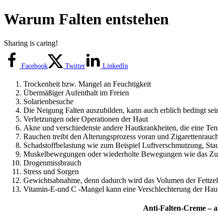
Zum
Warum Falten entstehen
Inhalt
springen
Sharing is caring!
Facebook
Twitter
LinkedIn
Trockenheit bzw. Mangel an Feuchtigkeit
Übermäßiger Aufenthalt im Freien
Solarienbesuche
Die Neigung Falten auszubilden, kann auch erblich bedingt sei
Verletzungen oder Operationen der Haut
Akne und verschiedenste andere Hautkrankheiten, die eine Te
Rauchen treibt den Alterungsprozess voran und Zigarettenrauch 
Schadstoffbelastung wie zum Beispiel Luftverschmutzung, Stau
Muskelbewegungen oder wiederholte Bewegungen wie das Zus
Drogenmissbrauch
Stress und Sorgen
Gewichtsabnahme, denn dadurch wird das Volumen der Fettzelle
Vitamin-E-und C -Mangel kann eine Verschlechterung der Haut
Anti-Falten-Creme – a