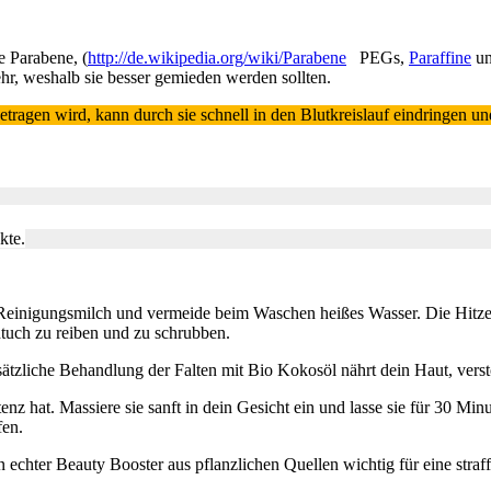
e Parabene, (
http://de.wikipedia.org/wiki/Parabene
PEGs,
Paraffine
u
hr, weshalb sie besser gemieden werden sollten.
ufgetragen wird, kann durch sie schnell in den Blutkreislauf eindrin
kte.
e Reinigungsmilch und vermeide beim Waschen heißes Wasser. Die Hitz
dtuch zu reiben und zu schrubben.
sätzliche Behandlung der Falten mit Bio Kokosöl nährt dein Haut, verst
nz hat. Massiere sie sanft in dein Gesicht ein und lasse sie für 30 M
fen.
ein echter Beauty Booster aus pflanzlichen Quellen wichtig für eine st