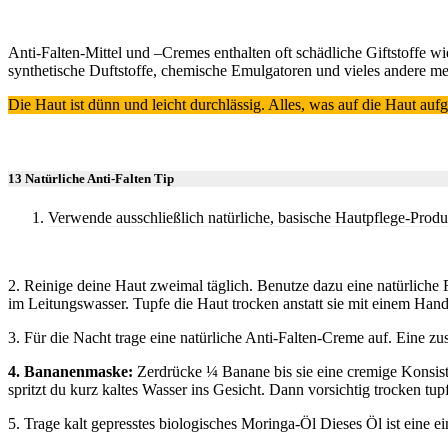
Anti-Falten-Mittel und –Cremes enthalten oft schädliche Giftstoffe wi
synthetische Duftstoffe, chemische Emulgatoren und vieles andere me
Die Haut ist dünn und leicht durchlässig. Alles, was auf die Haut a
13 Natürliche Anti-Falten Tip
Verwende ausschließlich natürliche, basische Hautpflege-Produ
2. Reinige deine Haut zweimal täglich. Benutze dazu eine natürlich
im Leitungswasser. Tupfe die Haut trocken anstatt sie mit einem Han
3. Für die Nacht trage eine natürliche Anti-Falten-Creme auf. Eine zu
4. Bananenmaske:
Zerdrücke ¼ Banane bis sie eine cremige Konsiste
spritzt du kurz kaltes Wasser ins Gesicht. Dann vorsichtig trocken tup
5. Trage kalt gepresstes biologisches Moringa-Öl Dieses Öl ist eine 