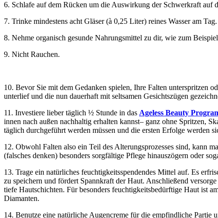
6. Schlafe auf dem Rücken um die Auswirkung der Schwerkraft auf d
7. Trinke mindestens acht Gläser (à 0,25 Liter) reines Wasser am Tag. 
8. Nehme organisch gesunde Nahrungsmittel zu dir, wie zum Beispiel
9. Nicht Rauchen.
10. Bevor Sie mit dem Gedanken spielen, Ihre Falten unterspritzen od
unterlief und die nun dauerhaft mit seltsamen Gesichtszügen gezeichne
11. Investiere lieber täglich ½ Stunde in das
Ageless Beauty Progr
innen nach außen nachhaltig erhalten kannst– ganz ohne Spritzen, Sk
täglich durchgeführt werden müssen und die ersten Erfolge werden s
12. Obwohl Falten also ein Teil des Alterungsprozesses sind, kann ma
(falsches denken) besonders sorgfältige Pflege hinauszögern oder so
13. Trage ein natürliches feuchtigkeitsspendendes Mittel auf. Es erfri
zu speichern und fördert Spannkraft der Haut. Anschließend versorge d
tiefe Hautschichten. Für besonders feuchtigkeitsbedürftige Haut ist 
Diamanten.
14. Benutze eine natürliche Augencreme für die empfindliche Partie 