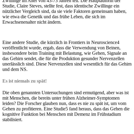
Zwillinge im Alter von 43-73 Jahren teil. Die Hauptautorin der
Studie, Claire Steves, stellte fest, dass identische Zwillinge ein
nützlicher Vergleich sind, da sie viele Faktoren gemeinsam haben,
wie etwa die Genetik und das frühe Leben, die sich im
Erwachsenenalter nicht ändern.
Eine andere Studie, die kürzlich in Frontiers in Neuroscience4
veröffentlicht wurde, ergab, dass die Verwendung von Beinen,
insbesondere beim Training mit Belastung, wie Gehen, Signale an
das Gehirn sendet, die für die Produktion gesunder Nervenzellen
unerlässlich sind. Diese Nervenzellen sind wesentlich für das Gehirn
und dem NS.
Es ist niemals zu spät!
Die oben genannten Untersuchungen sind ermutigend, aber was ist
mit Menschen, die bereits unter frühen Alzheimer-Symptomen
leiden? Die Forscher glauben nun, dass es nie zu spät ist, um vom
Gehen zu profitieren. Eine Studie5 fand heraus, dass das Gehen die
kognitive Funktion bei Menschen mit Demenz im Frühstadium
stabilisiert.